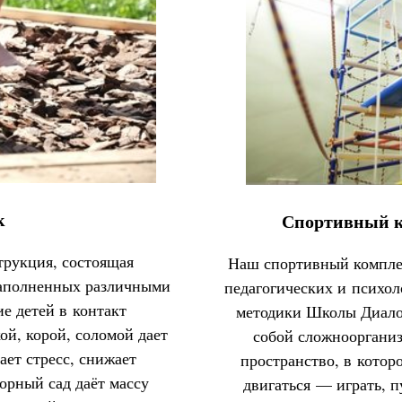
к
Спортивный к
трукция, состоящая
Наш спортивный комплек
наполненных различными
педагогических и психол
е детей в контакт
методики Школы Диалог
ой, корой, соломой дает
собой сложнооргани
ет стресс, снижает
пространство, в котор
орный сад даёт массу
двигаться — играть, п